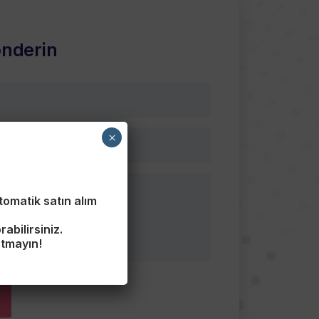
önderin
×
omatik satın alım
abilirsiniz.
utmayın!