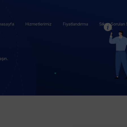
nasayfa
Hizmetlerimiz
Fiyatlandırma
Sıkça Sorulan 
aşın.