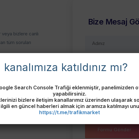
Bize Mesaj G
r veya bizlere canlı
lan tüm soruları
kanalımıza katıldınız mı?
oogle Search Console Trafiği eklenmiştir, panelimizden ot
yapabilirsiniz.
lerinizi bizlere iletişim kanallarımız üzerinden ulaşarak sor
 ilgili en güncel haberleri almak için aramıza katılmayı un
https://t.me/trafikmarket