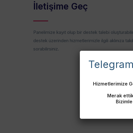
İletişime Geç
Panelimize kayıt olup bir destek talebi oluşturabili
destek üzerinden hizmetlerimizle ilgili aklınıza takı
sorabilirsiniz.
Telegram 
Hizmetlerimize G
Merak ettik
Bizimle